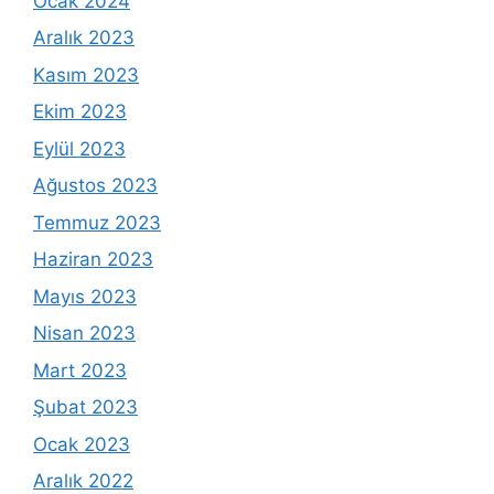
Ocak 2024
Aralık 2023
Kasım 2023
Ekim 2023
Eylül 2023
Ağustos 2023
Temmuz 2023
Haziran 2023
Mayıs 2023
Nisan 2023
Mart 2023
Şubat 2023
Ocak 2023
Aralık 2022