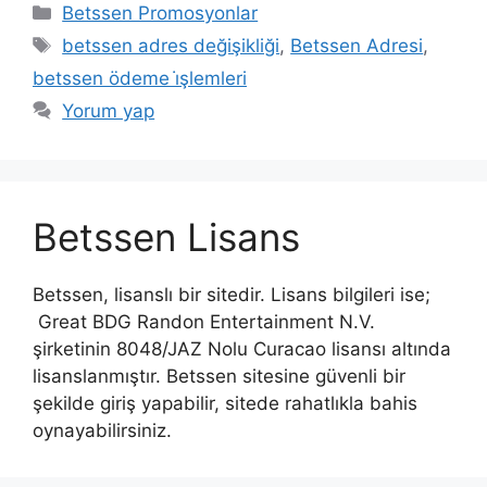
Kategoriler
Betssen Promosyonlar
Etiketler
betssen adres değişikliği
,
Betssen Adresi
,
betssen ödeme i̇şlemleri
Yorum yap
Betssen Lisans
Betssen, lisanslı bir sitedir. Lisans bilgileri ise;
Great BDG Randon Entertainment N.V.
şirketinin 8048/JAZ Nolu Curacao lisansı altında
lisanslanmıştır. Betssen sitesine güvenli bir
şekilde giriş yapabilir, sitede rahatlıkla bahis
oynayabilirsiniz.