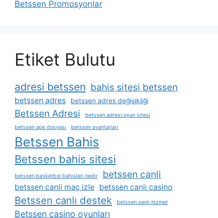
Betssen Promosyonlar
Etiket Bulutu
adresi betssen
bahis sitesi betssen
betssen adres
betssen adres değişikliği
Betssen Adresi
betssen adresi oyun sitesi
betssen apk dosyası
betssen avantajları
Betssen Bahis
Betssen bahis sitesi
betssen canli
betssen basketbol bahisleri nedir
betssen canli maç izle
betssen canlı casino
Betssen canlı destek
betssen canlı hizmet
Betssen casino oyunları