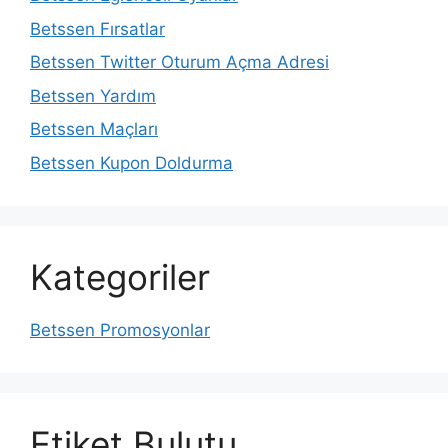
Betssen Fırsatlar
Betssen Twitter Oturum Açma Adresi
Betssen Yardım
Betssen Maçları
Betssen Kupon Doldurma
Kategoriler
Betssen Promosyonlar
Etiket Bulutu