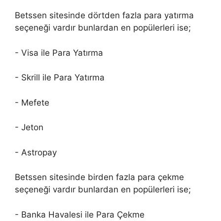
Betssen sitesinde dörtden fazla para yatırma
seçeneği vardır bunlardan en popülerleri ise;
- Visa ile Para Yatırma
- Skrill ile Para Yatırma
- Mefete
- Jeton
- Astropay
Betssen sitesinde birden fazla para çekme
seçeneği vardır bunlardan en popülerleri ise;
- Banka Havalesi ile Para Çekme