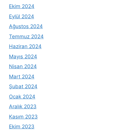
Ekim 2024
Eylül 2024
Ağustos 2024
Temmuz 2024
Haziran 2024
Mayıs 2024
Nisan 2024
Mart 2024
Şubat 2024
Ocak 2024
Aralık 2023
Kasım 2023
Ekim 2023