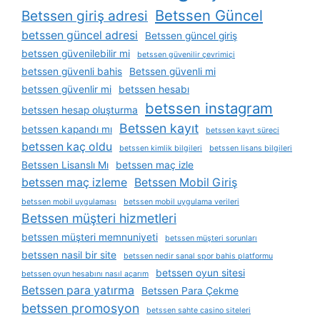
Betssen Güncel
Betssen giriş adresi
betssen güncel adresi
Betssen güncel giriş
betssen güvenilebilir mi
betssen güvenilir çevrimiçi
betssen güvenli bahis
Betssen güvenli mi
betssen güvenlir mi
betssen hesabı
betssen instagram
betssen hesap oluşturma
Betssen kayıt
betssen kapandı mı
betssen kayıt süreci
betssen kaç oldu
betssen kimlik bilgileri
betssen lisans bilgileri
Betssen Lisanslı Mı
betssen maç izle
betssen maç izleme
Betssen Mobil Giriş
betssen mobil uygulaması
betssen mobil uygulama verileri
Betssen müşteri hizmetleri
betssen müşteri memnuniyeti
betssen müşteri sorunları
betssen nasil bir site
betssen nedir sanal spor bahis platformu
betssen oyun sitesi
betssen oyun hesabını nasıl açarım
Betssen para yatırma
Betssen Para Çekme
betssen promosyon
betssen sahte casino siteleri