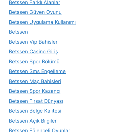
Betssen Farklı Alanlar
Betssen Güven Oyunu
Betssen Uygulama Kullanımı
Betssen
Betssen Vip Bahisler
Betssen Casino Giriş
Betssen Spor Bölümü
Betssen Sms Engelleme
Betssen Maç Bahisleri
Betssen Spor Kazancı
Betssen Fırsat Dünyası
Betssen Belge Kalitesi
Betssen Açık Bilgiler
Betssen Eğlenceli Oyunlar