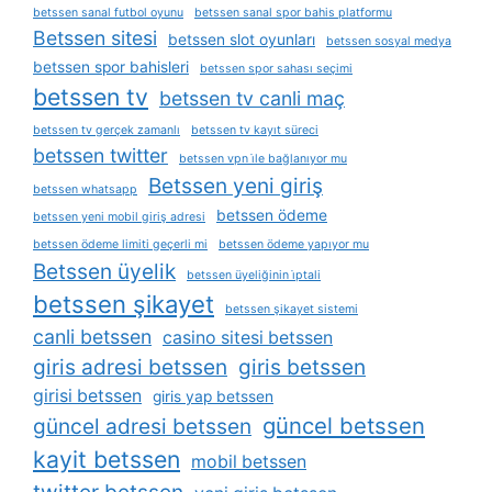
betssen sanal futbol oyunu
betssen sanal spor bahis platformu
Betssen sitesi
betssen slot oyunları
betssen sosyal medya
betssen spor bahisleri
betssen spor sahası seçimi
betssen tv
betssen tv canli maç
betssen tv gerçek zamanlı
betssen tv kayıt süreci
betssen twitter
betssen vpn i̇le bağlanıyor mu
Betssen yeni giriş
betssen whatsapp
betssen ödeme
betssen yeni mobil giriş adresi
betssen ödeme limiti geçerli mi
betssen ödeme yapıyor mu
Betssen üyelik
betssen üyeliğinin i̇ptali
betssen şikayet
betssen şikayet sistemi
canli betssen
casino sitesi betssen
giris adresi betssen
giris betssen
girisi betssen
giris yap betssen
güncel betssen
güncel adresi betssen
kayit betssen
mobil betssen
twitter betssen