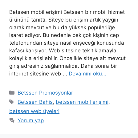
Betssen mobil erişimi Betssen bir mobil hizmet
ürününü tanıttı. Siteye bu erişim artık yaygın
olarak mevcut ve bu da yüksek popülerliğe
işaret ediyor. Bu nedenle pek çok kişinin cep
telefonundan siteye nasıl erişeceği konusunda
kafası karışıyor. Web sitesine tek tıklamayla
kolaylıkla erişilebilir. Öncelikle siteye ait mevcut
giriş adresiniz sağlanmalıdır. Daha sonra bir
internet sitesine web …
Devamını oku…
Kategoriler
Betssen Promosyonlar
Etiketler
Betssen Bahis
,
betssen mobil erişimi
,
betssen web üyeleri
Yorum yap