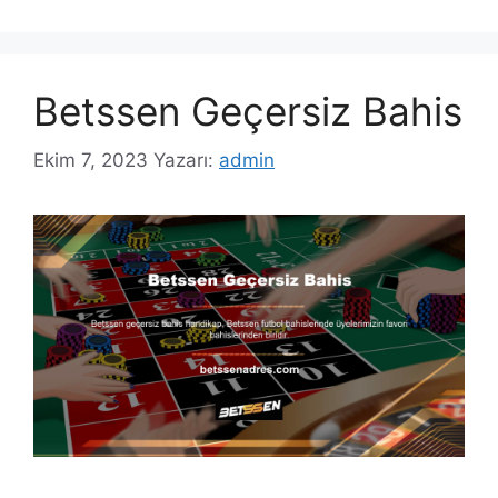
Betssen Geçersiz Bahis
Ekim 7, 2023
Yazarı:
admin