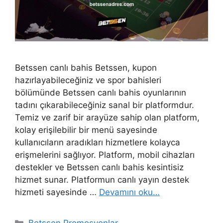
Betssen canlı bahis Betssen, kupon
hazırlayabileceğiniz ve spor bahisleri
bölümünde Betssen canlı bahis oyunlarının
tadını çıkarabileceğiniz sanal bir platformdur.
Temiz ve zarif bir arayüze sahip olan platform,
kolay erişilebilir bir menü sayesinde
kullanıcıların aradıkları hizmetlere kolayca
erişmelerini sağlıyor. Platform, mobil cihazları
destekler ve Betssen canlı bahis kesintisiz
hizmet sunar. Platformun canlı yayın destek
hizmeti sayesinde …
Devamını oku…
Kategoriler