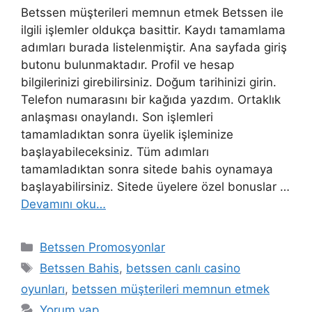
Betssen müşterileri memnun etmek Betssen ile
ilgili işlemler oldukça basittir. Kaydı tamamlama
adımları burada listelenmiştir. Ana sayfada giriş
butonu bulunmaktadır. Profil ve hesap
bilgilerinizi girebilirsiniz. Doğum tarihinizi girin.
Telefon numarasını bir kağıda yazdım. Ortaklık
anlaşması onaylandı. Son işlemleri
tamamladıktan sonra üyelik işleminize
başlayabileceksiniz. Tüm adımları
tamamladıktan sonra sitede bahis oynamaya
başlayabilirsiniz. Sitede üyelere özel bonuslar …
Devamını oku…
Kategoriler
Betssen Promosyonlar
Etiketler
Betssen Bahis
,
betssen canlı casino
oyunları
,
betssen müşterileri memnun etmek
Yorum yap