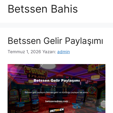
Betssen Bahis
Betssen Gelir Paylaşımı
Temmuz 1, 2026
Yazarı:
admin