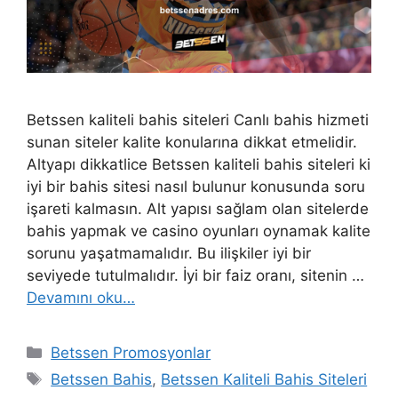
Betssen kaliteli bahis siteleri Canlı bahis hizmeti
sunan siteler kalite konularına dikkat etmelidir.
Altyapı dikkatlice Betssen kaliteli bahis siteleri ki
iyi bir bahis sitesi nasıl bulunur konusunda soru
işareti kalmasın. Alt yapısı sağlam olan sitelerde
bahis yapmak ve casino oyunları oynamak kalite
sorunu yaşatmamalıdır. Bu ilişkiler iyi bir
seviyede tutulmalıdır. İyi bir faiz oranı, sitenin …
Devamını oku…
Kategoriler
Betssen Promosyonlar
Etiketler
Betssen Bahis
,
Betssen Kaliteli Bahis Siteleri