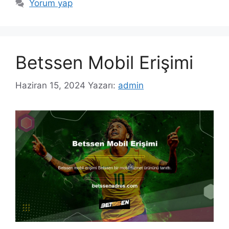
Yorum yap
Betssen Mobil Erişimi
Haziran 15, 2024
Yazarı:
admin