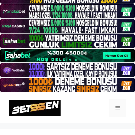
İçeriğe
atla
Menü