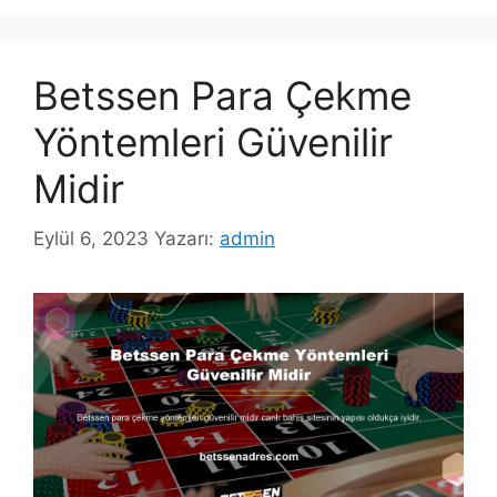
Betssen Para Çekme
Yöntemleri Güvenilir
Midir
Eylül 6, 2023
Yazarı:
admin