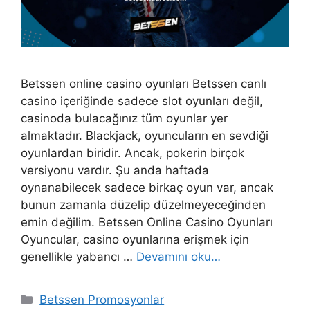
Betssen online casino oyunları Betssen canlı
casino içeriğinde sadece slot oyunları değil,
casinoda bulacağınız tüm oyunlar yer
almaktadır. Blackjack, oyuncuların en sevdiği
oyunlardan biridir. Ancak, pokerin birçok
versiyonu vardır. Şu anda haftada
oynanabilecek sadece birkaç oyun var, ancak
bunun zamanla düzelip düzelmeyeceğinden
emin değilim. Betssen Online Casino Oyunları
Oyuncular, casino oyunlarına erişmek için
genellikle yabancı …
Devamını oku…
Kategoriler
Betssen Promosyonlar