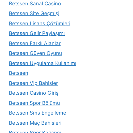
Betssen Sanal Casino
Betssen Site Geçmişi
Betssen Lisans Çözümleri
Betssen Gelir Paylaşımı
Betssen Farklı Alanlar
Betssen Güven Oyunu
Betssen Uygulama Kullanımı
Betssen
Betssen Vip Bahisler
Betssen Casino Giriş
Betssen Spor Bölümü
Betssen Sms Engelleme
Betssen Maç Bahisleri
Betssen Spor Kazancı