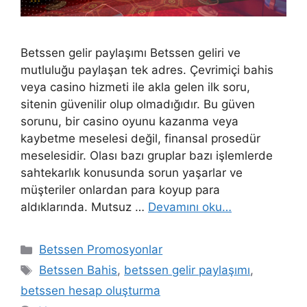
Betssen gelir paylaşımı Betssen geliri ve
mutluluğu paylaşan tek adres. Çevrimiçi bahis
veya casino hizmeti ile akla gelen ilk soru,
sitenin güvenilir olup olmadığıdır. Bu güven
sorunu, bir casino oyunu kazanma veya
kaybetme meselesi değil, finansal prosedür
meselesidir. Olası bazı gruplar bazı işlemlerde
sahtekarlık konusunda sorun yaşarlar ve
müşteriler onlardan para koyup para
aldıklarında. Mutsuz …
Devamını oku…
Kategoriler
Betssen Promosyonlar
Etiketler
Betssen Bahis
,
betssen gelir paylaşımı
,
betssen hesap oluşturma