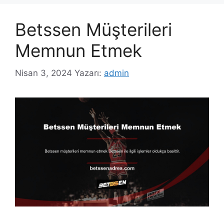
Betssen Müşterileri
Memnun Etmek
Nisan 3, 2024
Yazarı:
admin