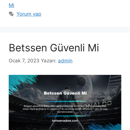
Mi
Yorum yap
Betssen Güvenli Mi
Ocak 7, 2023
Yazarı:
admin