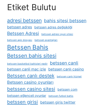
Etiket Bulutu
adresi betssen
bahis sitesi betssen
betssen adres
betssen adres değişikliği
Betssen Adresi
betssen adresi oyun sitesi
betssen apk dosyası
betssen avantajları
Betssen Bahis
Betssen bahis sitesi
betssen canli
betssen basketbol bahisleri nedir
betssen canli maç izle
betssen canlı casino
Betssen canlı destek
betssen canlı hizmet
Betssen casino oyunları
betssen casino sitesi
betssen com
betssen eğlenceli oyunlar
betssen futbol bahis
betssen girisi
betssen giris twitter