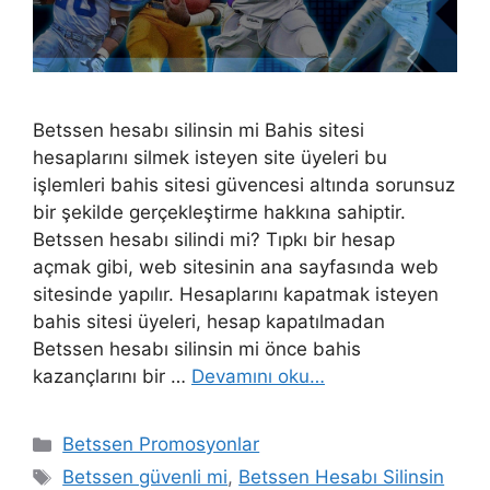
Betssen hesabı silinsin mi Bahis sitesi
hesaplarını silmek isteyen site üyeleri bu
işlemleri bahis sitesi güvencesi altında sorunsuz
bir şekilde gerçekleştirme hakkına sahiptir.
Betssen hesabı silindi mi? Tıpkı bir hesap
açmak gibi, web sitesinin ana sayfasında web
sitesinde yapılır. Hesaplarını kapatmak isteyen
bahis sitesi üyeleri, hesap kapatılmadan
Betssen hesabı silinsin mi önce bahis
kazançlarını bir …
Devamını oku…
Kategoriler
Betssen Promosyonlar
Etiketler
Betssen güvenli mi
,
Betssen Hesabı Silinsin