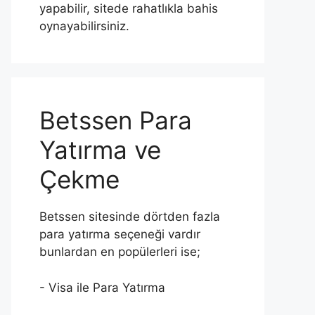
yapabilir, sitede rahatlıkla bahis
oynayabilirsiniz.
Betssen Para
Yatırma ve
Çekme
Betssen sitesinde dörtden fazla
para yatırma seçeneği vardır
bunlardan en popülerleri ise;
- Visa ile Para Yatırma