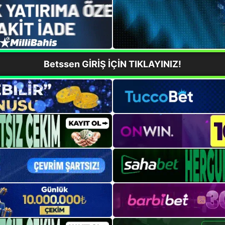
Betssen GİRİŞ İÇİN TIKLAYINIZ!