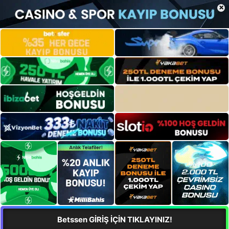
×
Betssen GİRİŞ İÇİN TIKLAYINIZ!