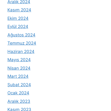
Aralık 2024
Kasım 2024
Ekim 2024
Eylül 2024
Ağustos 2024
Temmuz 2024
Haziran 2024
Mayıs 2024
Nisan 2024
Mart 2024
Şubat 2024
Ocak 2024
Aralık 2023
Kasım 2023