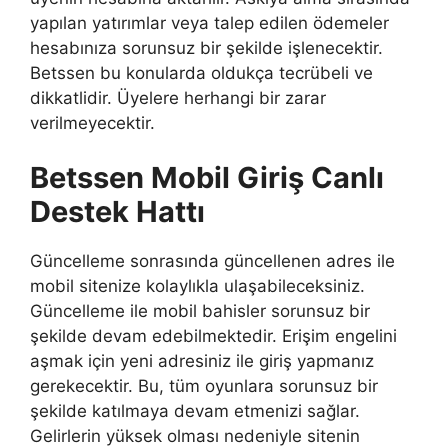
yapılan yatırımlar veya talep edilen ödemeler
hesabınıza sorunsuz bir şekilde işlenecektir.
Betssen bu konularda oldukça tecrübeli ve
dikkatlidir. Üyelere herhangi bir zarar
verilmeyecektir.
Betssen Mobil Giriş Canlı
Destek Hattı
Güncelleme sonrasında güncellenen adres ile
mobil sitenize kolaylıkla ulaşabileceksiniz.
Güncelleme ile mobil bahisler sorunsuz bir
şekilde devam edebilmektedir. Erişim engelini
aşmak için yeni adresiniz ile giriş yapmanız
gerekecektir. Bu, tüm oyunlara sorunsuz bir
şekilde katılmaya devam etmenizi sağlar.
Gelirlerin yüksek olması nedeniyle sitenin