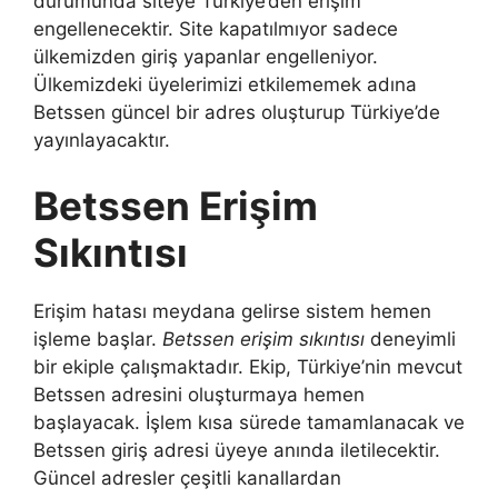
durumunda siteye Türkiye’den erişim
engellenecektir. Site kapatılmıyor sadece
ülkemizden giriş yapanlar engelleniyor.
Ülkemizdeki üyelerimizi etkilememek adına
Betssen güncel bir adres oluşturup Türkiye’de
yayınlayacaktır.
Betssen Erişim
Sıkıntısı
Erişim hatası meydana gelirse sistem hemen
işleme başlar.
Betssen erişim sıkıntısı
deneyimli
bir ekiple çalışmaktadır. Ekip, Türkiye’nin mevcut
Betssen adresini oluşturmaya hemen
başlayacak. İşlem kısa sürede tamamlanacak ve
Betssen giriş adresi üyeye anında iletilecektir.
Güncel adresler çeşitli kanallardan