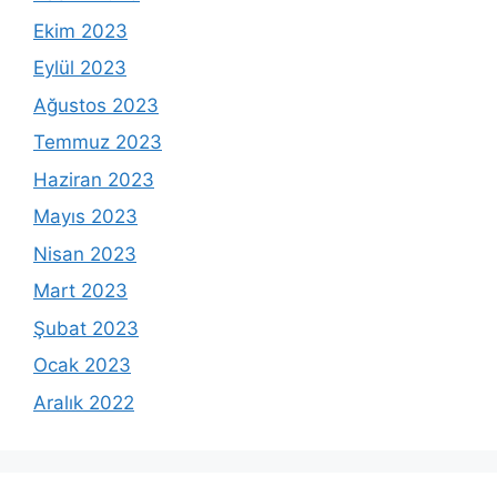
Ekim 2023
Eylül 2023
Ağustos 2023
Temmuz 2023
Haziran 2023
Mayıs 2023
Nisan 2023
Mart 2023
Şubat 2023
Ocak 2023
Aralık 2022