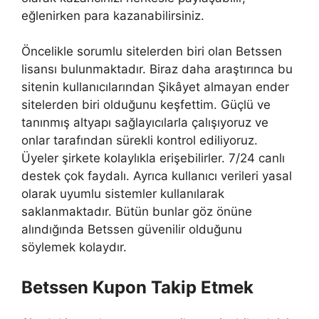
eğlenirken para kazanabilirsiniz.
Öncelikle sorumlu sitelerden biri olan Betssen
lisansı bulunmaktadır. Biraz daha araştırınca bu
sitenin kullanıcılarından Şikâyet almayan ender
sitelerden biri olduğunu keşfettim. Güçlü ve
tanınmış altyapı sağlayıcılarla çalışıyoruz ve
onlar tarafından sürekli kontrol ediliyoruz.
Üyeler şirkete kolaylıkla erişebilirler. 7/24 canlı
destek çok faydalı. Ayrıca kullanıcı verileri yasal
olarak uyumlu sistemler kullanılarak
saklanmaktadır. Bütün bunlar göz önüne
alındığında Betssen güvenilir olduğunu
söylemek kolaydır.
Betssen Kupon Takip Etmek