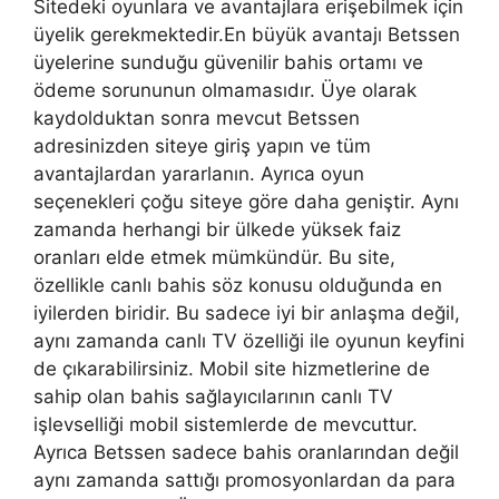
Sitedeki oyunlara ve avantajlara erişebilmek için
üyelik gerekmektedir.En büyük avantajı Betssen
üyelerine sunduğu güvenilir bahis ortamı ve
ödeme sorununun olmamasıdır. Üye olarak
kaydolduktan sonra mevcut Betssen
adresinizden siteye giriş yapın ve tüm
avantajlardan yararlanın. Ayrıca oyun
seçenekleri çoğu siteye göre daha geniştir. Aynı
zamanda herhangi bir ülkede yüksek faiz
oranları elde etmek mümkündür. Bu site,
özellikle canlı bahis söz konusu olduğunda en
iyilerden biridir. Bu sadece iyi bir anlaşma değil,
aynı zamanda canlı TV özelliği ile oyunun keyfini
de çıkarabilirsiniz. Mobil site hizmetlerine de
sahip olan bahis sağlayıcılarının canlı TV
işlevselliği mobil sistemlerde de mevcuttur.
Ayrıca Betssen sadece bahis oranlarından değil
aynı zamanda sattığı promosyonlardan da para