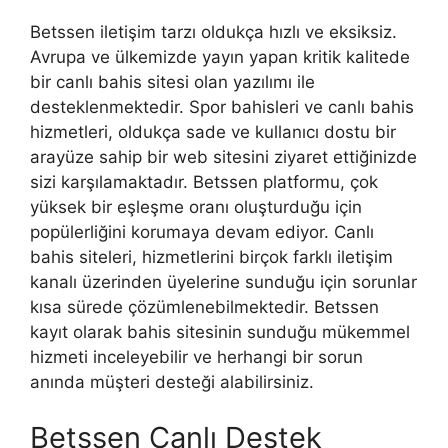
Betssen iletişim tarzı oldukça hızlı ve eksiksiz.
Avrupa ve ülkemizde yayın yapan kritik kalitede
bir canlı bahis sitesi olan yazılımı ile
desteklenmektedir. Spor bahisleri ve canlı bahis
hizmetleri, oldukça sade ve kullanıcı dostu bir
arayüze sahip bir web sitesini ziyaret ettiğinizde
sizi karşılamaktadır. Betssen platformu, çok
yüksek bir eşleşme oranı oluşturduğu için
popülerliğini korumaya devam ediyor. Canlı
bahis siteleri, hizmetlerini birçok farklı iletişim
kanalı üzerinden üyelerine sunduğu için sorunlar
kısa sürede çözümlenebilmektedir. Betssen
kayıt olarak bahis sitesinin sunduğu mükemmel
hizmeti inceleyebilir ve herhangi bir sorun
anında müşteri desteği alabilirsiniz.
Betssen Canlı Destek