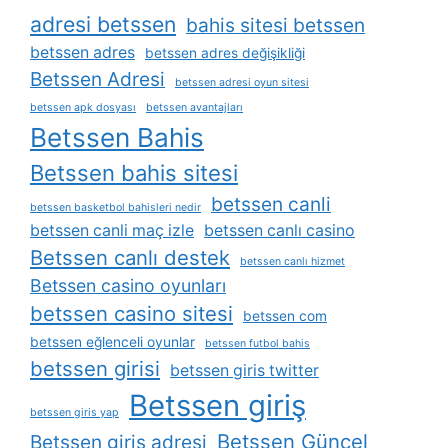
adresi betssen
bahis sitesi betssen
betssen adres
betssen adres değişikliği
Betssen Adresi
betssen adresi oyun sitesi
betssen apk dosyası
betssen avantajları
Betssen Bahis
Betssen bahis sitesi
betssen canli
betssen basketbol bahisleri nedir
betssen canli maç izle
betssen canlı casino
Betssen canlı destek
betssen canlı hizmet
Betssen casino oyunları
betssen casino sitesi
betssen com
betssen eğlenceli oyunlar
betssen futbol bahis
betssen girisi
betssen giris twitter
Betssen giriş
betssen giris yap
Betssen Güncel
Betssen giriş adresi