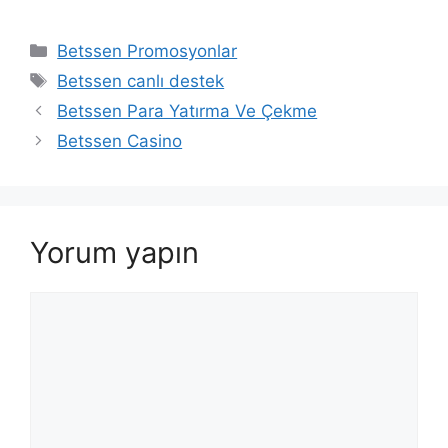
Kategoriler
Betssen Promosyonlar
Etiketler
Betssen canlı destek
Betssen Para Yatırma Ve Çekme
Betssen Casino
Yorum yapın
Yorum