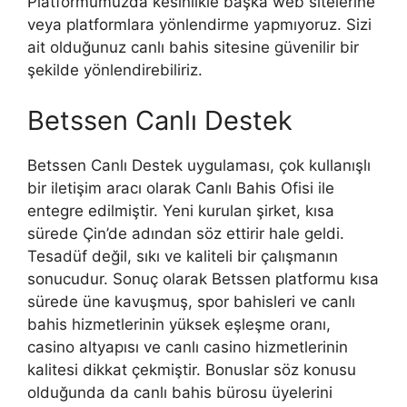
Platformumuzda kesinlikle başka web sitelerine
veya platformlara yönlendirme yapmıyoruz. Sizi
ait olduğunuz canlı bahis sitesine güvenilir bir
şekilde yönlendirebiliriz.
Betssen Canlı Destek
Betssen Canlı Destek uygulaması, çok kullanışlı
bir iletişim aracı olarak Canlı Bahis Ofisi ile
entegre edilmiştir. Yeni kurulan şirket, kısa
sürede Çin’de adından söz ettirir hale geldi.
Tesadüf değil, sıkı ve kaliteli bir çalışmanın
sonucudur. Sonuç olarak Betssen platformu kısa
sürede üne kavuşmuş, spor bahisleri ve canlı
bahis hizmetlerinin yüksek eşleşme oranı,
casino altyapısı ve canlı casino hizmetlerinin
kalitesi dikkat çekmiştir. Bonuslar söz konusu
olduğunda da canlı bahis bürosu üyelerini