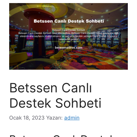
Betssen Canlı
Destek Sohbeti
Ocak 18, 2023
Yazarı:
admin