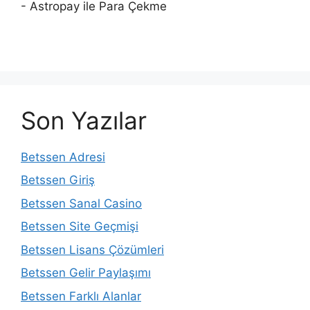
- Astropay ile Para Çekme
Son Yazılar
Betssen Adresi
Betssen Giriş
Betssen Sanal Casino
Betssen Site Geçmişi
Betssen Lisans Çözümleri
Betssen Gelir Paylaşımı
Betssen Farklı Alanlar