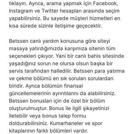
tıklayın. Ayrıca, arama yapmak için Facebook,
Instagram ve Twitter hesapları arasında seçim
yapabilirsiniz. Bu sayede müşteri hizmetleri en
kısa sürede sizinle iletişime geçecektir.
Betssen canlı yardım konusuna göre siteyi
masaya yatırdığımızda karşımıza sitenin tüm
seçenekleri çıkıyor. Yani bir canlı bahis sitesinde
yaşadığınız sorun ne olursa olsun başka bir
servis tarafından halledilir. Betssen para yatırma
ve çekme bölümü en sık sorulan sorulardan
biridir. Ayrıca bölümün finansal
güncellemelerinin ayrıntılarını da alabilirsiniz.
Betssen bonusları için de özel bir bölüm
oluşturulmuştur. Bonus ile ilgili şikayetinizi
iletebilir veya bonus talep formu
doldurabilirsiniz. Kumarhaneler ve spor
kitaplarının farklı bölümleri vardır.