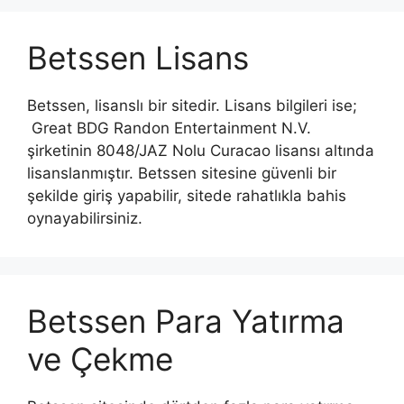
Betssen Lisans
Betssen, lisanslı bir sitedir. Lisans bilgileri ise;
Great BDG Randon Entertainment N.V.
şirketinin 8048/JAZ Nolu Curacao lisansı altında
lisanslanmıştır. Betssen sitesine güvenli bir
şekilde giriş yapabilir, sitede rahatlıkla bahis
oynayabilirsiniz.
Betssen Para Yatırma
ve Çekme