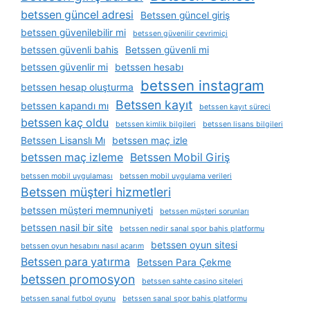
betssen güncel adresi
Betssen güncel giriş
betssen güvenilebilir mi
betssen güvenilir çevrimiçi
betssen güvenli bahis
Betssen güvenli mi
betssen güvenlir mi
betssen hesabı
betssen instagram
betssen hesap oluşturma
Betssen kayıt
betssen kapandı mı
betssen kayıt süreci
betssen kaç oldu
betssen kimlik bilgileri
betssen lisans bilgileri
Betssen Lisanslı Mı
betssen maç izle
betssen maç izleme
Betssen Mobil Giriş
betssen mobil uygulaması
betssen mobil uygulama verileri
Betssen müşteri hizmetleri
betssen müşteri memnuniyeti
betssen müşteri sorunları
betssen nasil bir site
betssen nedir sanal spor bahis platformu
betssen oyun sitesi
betssen oyun hesabını nasıl açarım
Betssen para yatırma
Betssen Para Çekme
betssen promosyon
betssen sahte casino siteleri
betssen sanal futbol oyunu
betssen sanal spor bahis platformu