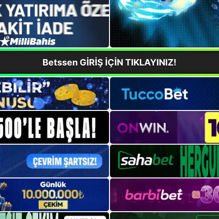
Betssen GİRİŞ İÇİN TIKLAYINIZ!