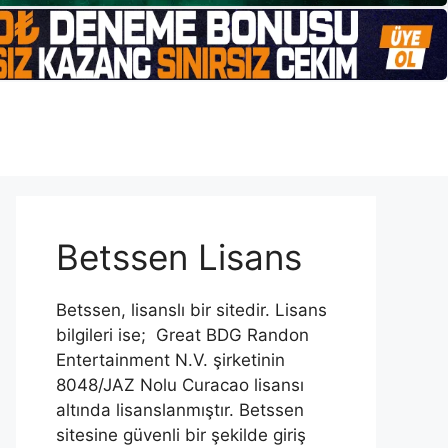
Betssen Lisans
Betssen, lisanslı bir sitedir. Lisans
bilgileri ise; Great BDG Randon
Entertainment N.V. şirketinin
8048/JAZ Nolu Curacao lisansı
altında lisanslanmıştır. Betssen
sitesine güvenli bir şekilde giriş