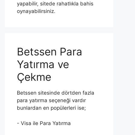
yapabilir, sitede rahatlıkla bahis
oynayabilirsiniz.
Betssen Para
Yatırma ve
Çekme
Betssen sitesinde dörtden fazla
para yatırma seçeneği vardır
bunlardan en popülerleri ise;
- Visa ile Para Yatırma