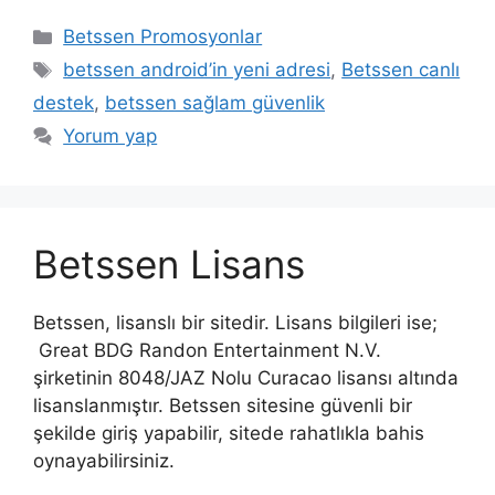
Kategoriler
Betssen Promosyonlar
Etiketler
betssen android’in yeni adresi
,
Betssen canlı
destek
,
betssen sağlam güvenlik
Yorum yap
Betssen Lisans
Betssen, lisanslı bir sitedir. Lisans bilgileri ise;
Great BDG Randon Entertainment N.V.
şirketinin 8048/JAZ Nolu Curacao lisansı altında
lisanslanmıştır. Betssen sitesine güvenli bir
şekilde giriş yapabilir, sitede rahatlıkla bahis
oynayabilirsiniz.