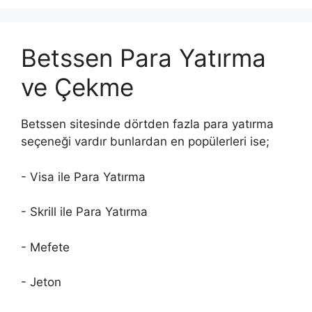
Betssen Para Yatırma
ve Çekme
Betssen sitesinde dörtden fazla para yatırma
seçeneği vardır bunlardan en popülerleri ise;
- Visa ile Para Yatırma
- Skrill ile Para Yatırma
- Mefete
- Jeton