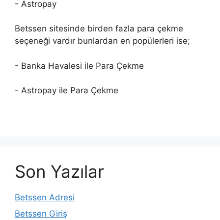
- Astropay
Betssen sitesinde birden fazla para çekme
seçeneği vardır bunlardan en popülerleri ise;
- Banka Havalesi ile Para Çekme
- Astropay ile Para Çekme
Son Yazılar
Betssen Adresi
Betssen Giriş