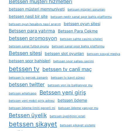
Betssen müşteri hizmetleri
betssen müşteri memnuniyeti
betssen müşteri sorunları
betssen nasil bir site
betssen nedir sanal spor bahis platformu
betssen oyun sitesi
betssen oyun hesabını nasıl açarım
Betssen para yatırma
Betssen Para Çekme
betssen promosyon
betssen sahte casino siteleri
betssen sanal futbol oyunu
betssen sanal spor bahis platformu
Betssen sitesi
betssen slot oyunları
betssen sosyal medya
betssen spor bahisleri
betssen spor sahası seçimi
betssen tv
betssen tv canli maç
betssen tv gerçek zamanlı
betssen tv kayıt süreci
betssen twitter
betssen vpn i̇le bağlanıyor mu
Betssen yeni giriş
betssen whatsapp
betssen ödeme
betssen yeni mobil giriş adresi
betssen ödeme limiti geçerli mi
betssen ödeme yapıyor mu
Betssen üyelik
betssen üyeliğinin i̇ptali
betssen şikayet
betssen şikayet sistemi