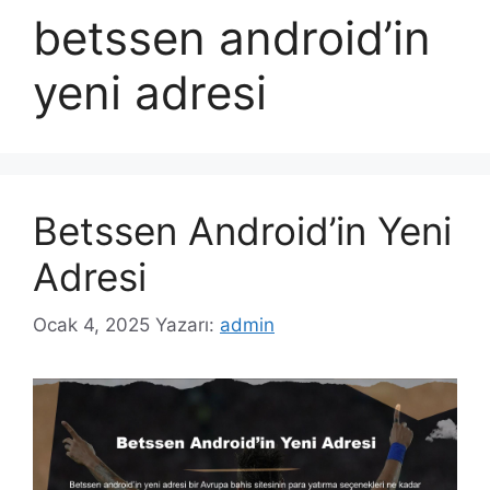
betssen android’in
yeni adresi
Betssen Android’in Yeni
Adresi
Ocak 4, 2025
Yazarı:
admin