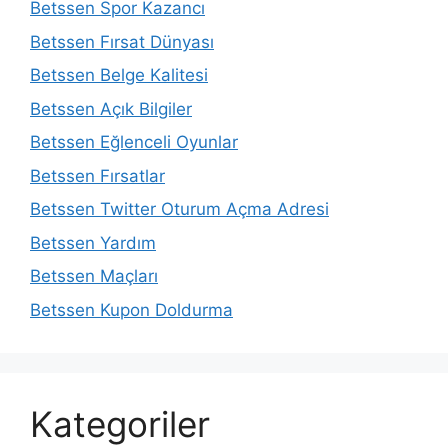
Betssen Spor Kazancı
Betssen Fırsat Dünyası
Betssen Belge Kalitesi
Betssen Açık Bilgiler
Betssen Eğlenceli Oyunlar
Betssen Fırsatlar
Betssen Twitter Oturum Açma Adresi
Betssen Yardım
Betssen Maçları
Betssen Kupon Doldurma
Kategoriler