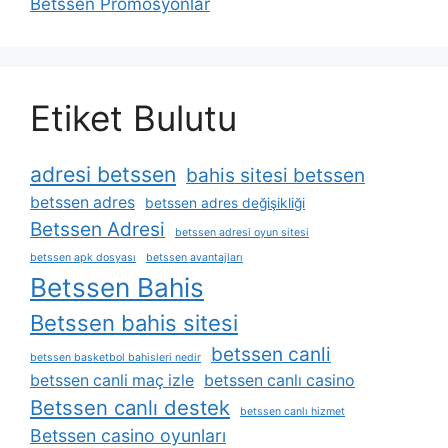
Betssen Promosyonlar
Etiket Bulutu
adresi betssen
bahis sitesi betssen
betssen adres
betssen adres değişikliği
Betssen Adresi
betssen adresi oyun sitesi
betssen apk dosyası
betssen avantajları
Betssen Bahis
Betssen bahis sitesi
betssen canli
betssen basketbol bahisleri nedir
betssen canli maç izle
betssen canlı casino
Betssen canlı destek
betssen canlı hizmet
Betssen casino oyunları