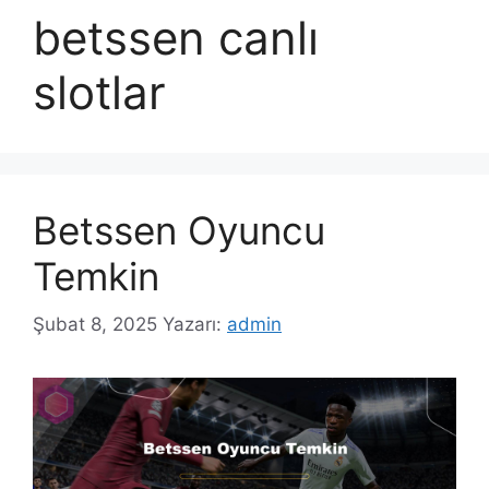
betssen canlı
slotlar
Betssen Oyuncu
Temkin
Şubat 8, 2025
Yazarı:
admin