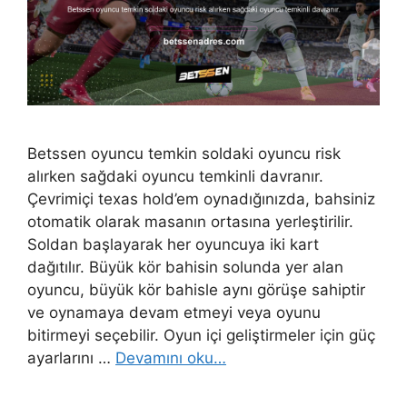
Betssen oyuncu temkin soldaki oyuncu risk
alırken sağdaki oyuncu temkinli davranır.
Çevrimiçi texas hold’em oynadığınızda, bahsiniz
otomatik olarak masanın ortasına yerleştirilir.
Soldan başlayarak her oyuncuya iki kart
dağıtılır. Büyük kör bahisin solunda yer alan
oyuncu, büyük kör bahisle aynı görüşe sahiptir
ve oynamaya devam etmeyi veya oyunu
bitirmeyi seçebilir. Oyun içi geliştirmeler için güç
ayarlarını …
Devamını oku…