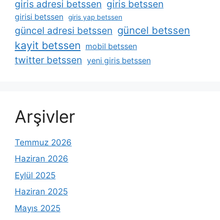
giris adresi betssen
giris betssen
girisi betssen
giris yap betssen
güncel betssen
güncel adresi betssen
kayit betssen
mobil betssen
twitter betssen
yeni giris betssen
Arşivler
Temmuz 2026
Haziran 2026
Eylül 2025
Haziran 2025
Mayıs 2025