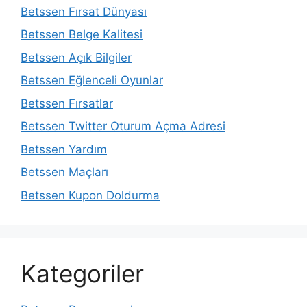
Betssen Fırsat Dünyası
Betssen Belge Kalitesi
Betssen Açık Bilgiler
Betssen Eğlenceli Oyunlar
Betssen Fırsatlar
Betssen Twitter Oturum Açma Adresi
Betssen Yardım
Betssen Maçları
Betssen Kupon Doldurma
Kategoriler