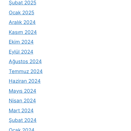
Şubat 2025
Ocak 2025
Aralık 2024
Kasım 2024
Ekim 2024
Eylül 2024
Ağustos 2024
Temmuz 2024
Haziran 2024
Mayıs 2024
Nisan 2024
Mart 2024
Şubat 2024
Ocak 2024