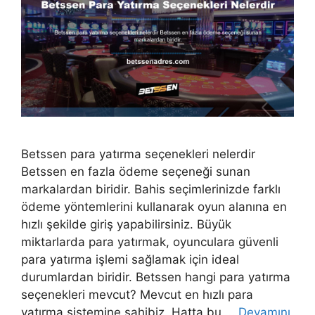
Betssen para yatırma seçenekleri nelerdir
Betssen en fazla ödeme seçeneği sunan
markalardan biridir. Bahis seçimlerinizde farklı
ödeme yöntemlerini kullanarak oyun alanına en
hızlı şekilde giriş yapabilirsiniz. Büyük
miktarlarda para yatırmak, oyunculara güvenli
para yatırma işlemi sağlamak için ideal
durumlardan biridir. Betssen hangi para yatırma
seçenekleri mevcut? Mevcut en hızlı para
yatırma sistemine sahibiz. Hatta bu …
Devamını