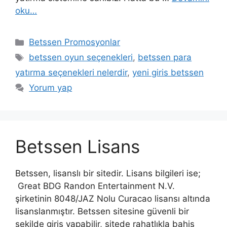
oku…
Kategoriler
Betssen Promosyonlar
Etiketler
betssen oyun seçenekleri
,
betssen para
yatırma seçenekleri nelerdir
,
yeni giris betssen
Yorum yap
Betssen Lisans
Betssen, lisanslı bir sitedir. Lisans bilgileri ise;
Great BDG Randon Entertainment N.V.
şirketinin 8048/JAZ Nolu Curacao lisansı altında
lisanslanmıştır. Betssen sitesine güvenli bir
şekilde giriş yapabilir, sitede rahatlıkla bahis