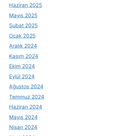
Haziran 2025
Mayıs 2025
Şubat 2025
Ocak 2025
Aralık 2024
Kasım 2024
Ekim 2024
Eylül 2024
Ağustos 2024
Temmuz 2024
Haziran 2024
Mayıs 2024
Nisan 2024