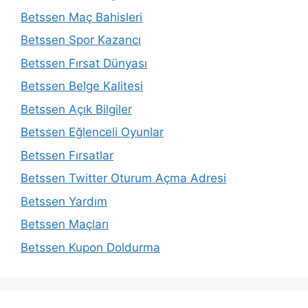
Betssen Maç Bahisleri
Betssen Spor Kazancı
Betssen Fırsat Dünyası
Betssen Belge Kalitesi
Betssen Açık Bilgiler
Betssen Eğlenceli Oyunlar
Betssen Fırsatlar
Betssen Twitter Oturum Açma Adresi
Betssen Yardım
Betssen Maçları
Betssen Kupon Doldurma