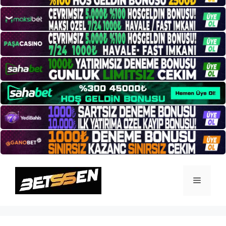
İçeriğe
atla
Menü