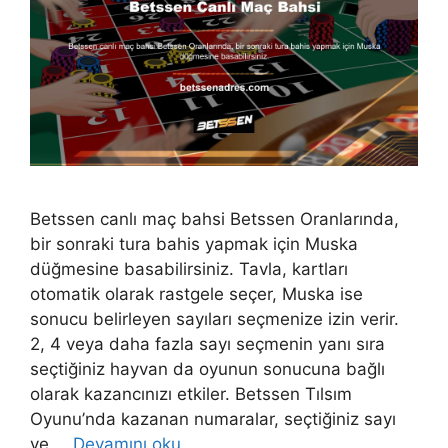
Betssen canlı maç bahsi Betssen Oranlarında,
bir sonraki tura bahis yapmak için Muska
düğmesine basabilirsiniz. Tavla, kartları
otomatik olarak rastgele seçer, Muska ise
sonucu belirleyen sayıları seçmenize izin verir.
2, 4 veya daha fazla sayı seçmenin yanı sıra
seçtiğiniz hayvan da oyunun sonucuna bağlı
olarak kazancınızı etkiler. Betssen Tılsım
Oyunu’nda kazanan numaralar, seçtiğiniz sayı
ve …
Devamını oku…