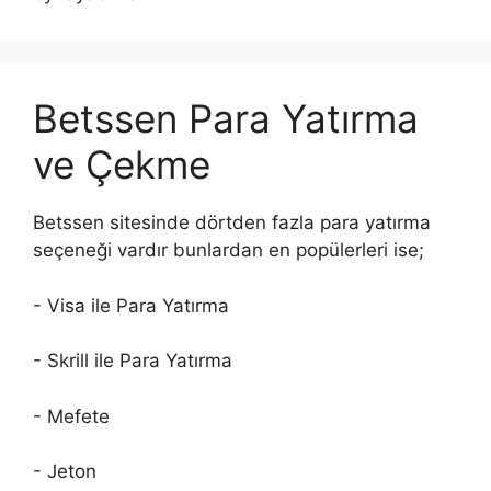
Betssen Para Yatırma
ve Çekme
Betssen sitesinde dörtden fazla para yatırma
seçeneği vardır bunlardan en popülerleri ise;
- Visa ile Para Yatırma
- Skrill ile Para Yatırma
- Mefete
- Jeton