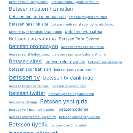
betssen mobil uygulaması
betssen mobil uygulama verileri
Betssen müşteri hizmetleri
betssen müşteri memnuniyeti
betssen müşteri sorunları
betssen nasil bir site
betssen nedir sanal spor bahis platformu
betssen oyun sitesi
betssen oyun hesabını nasıl açarım
Betssen para yatırma
Betssen Para Çekme
betssen promosyon
betssen sahte casino siteleri
betssen sanal futbol oyunu
betssen sanal spor bahis platformu
Betssen sitesi
betssen slot oyunları
betssen sosyal medya
betssen spor bahisleri
betssen spor sahası seçimi
betssen tv
betssen tv canli maç
betssen tv gerçek zamanlı
betssen tv kayıt süreci
betssen twitter
betssen vpn i̇le bağlanıyor mu
Betssen yeni giriş
betssen whatsapp
betssen ödeme
betssen yeni mobil giriş adresi
betssen ödeme limiti geçerli mi
betssen ödeme yapıyor mu
Betssen üyelik
betssen üyeliğinin i̇ptali