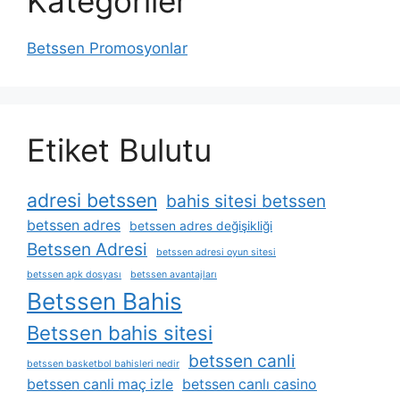
Kategoriler
Betssen Promosyonlar
Etiket Bulutu
adresi betssen
bahis sitesi betssen
betssen adres
betssen adres değişikliği
Betssen Adresi
betssen adresi oyun sitesi
betssen apk dosyası
betssen avantajları
Betssen Bahis
Betssen bahis sitesi
betssen canli
betssen basketbol bahisleri nedir
betssen canli maç izle
betssen canlı casino