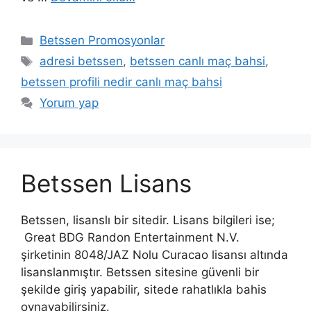
Kategoriler
Betssen Promosyonlar
Etiketler
adresi betssen
,
betssen canlı maç bahsi
,
betssen profili nedir canlı maç bahsi
Yorum yap
Betssen Lisans
Betssen, lisanslı bir sitedir. Lisans bilgileri ise;
Great BDG Randon Entertainment N.V.
şirketinin 8048/JAZ Nolu Curacao lisansı altında
lisanslanmıştır. Betssen sitesine güvenli bir
şekilde giriş yapabilir, sitede rahatlıkla bahis
oynayabilirsiniz.