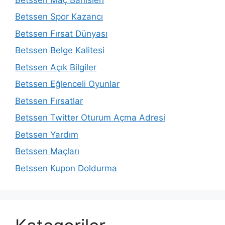
Betssen Spor Kazancı
Betssen Fırsat Dünyası
Betssen Belge Kalitesi
Betssen Açık Bilgiler
Betssen Eğlenceli Oyunlar
Betssen Fırsatlar
Betssen Twitter Oturum Açma Adresi
Betssen Yardım
Betssen Maçları
Betssen Kupon Doldurma