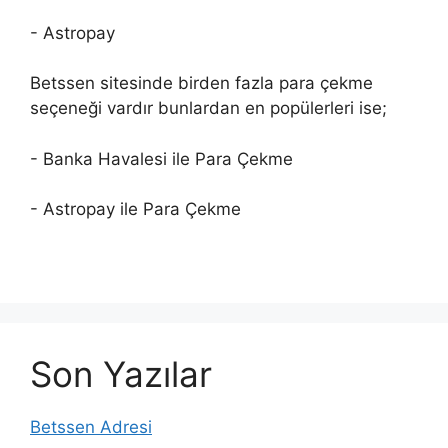
- Astropay
Betssen sitesinde birden fazla para çekme
seçeneği vardır bunlardan en popülerleri ise;
- Banka Havalesi ile Para Çekme
- Astropay ile Para Çekme
Son Yazılar
Betssen Adresi