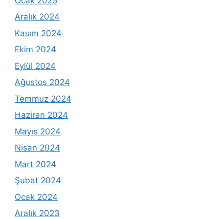
Ocak 2025
Aralık 2024
Kasım 2024
Ekim 2024
Eylül 2024
Ağustos 2024
Temmuz 2024
Haziran 2024
Mayıs 2024
Nisan 2024
Mart 2024
Şubat 2024
Ocak 2024
Aralık 2023