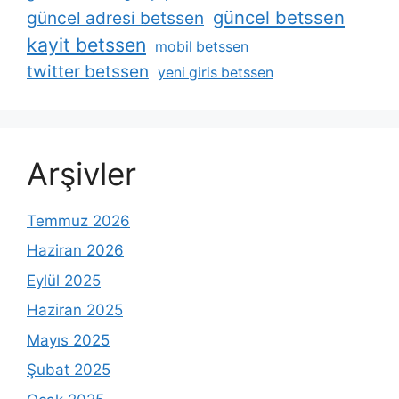
güncel betssen
güncel adresi betssen
kayit betssen
mobil betssen
twitter betssen
yeni giris betssen
Arşivler
Temmuz 2026
Haziran 2026
Eylül 2025
Haziran 2025
Mayıs 2025
Şubat 2025