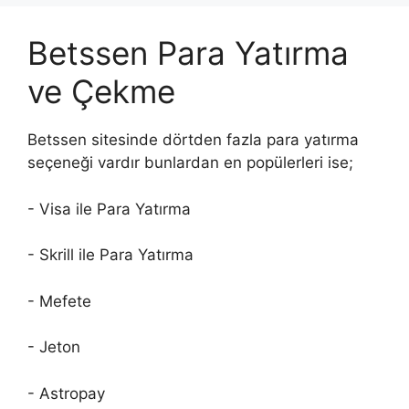
Betssen Para Yatırma
ve Çekme
Betssen sitesinde dörtden fazla para yatırma
seçeneği vardır bunlardan en popülerleri ise;
- Visa ile Para Yatırma
- Skrill ile Para Yatırma
- Mefete
- Jeton
- Astropay