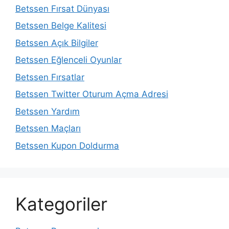
Betssen Fırsat Dünyası
Betssen Belge Kalitesi
Betssen Açık Bilgiler
Betssen Eğlenceli Oyunlar
Betssen Fırsatlar
Betssen Twitter Oturum Açma Adresi
Betssen Yardım
Betssen Maçları
Betssen Kupon Doldurma
Kategoriler