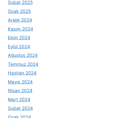
Şubat 2025
Ocak 2025
Aralık 2024
Kasım 2024
Ekim 2024
Eylül 2024
Ağustos 2024
Temmuz 2024
Haziran 2024
Mayıs 2024
Nisan 2024
Mart 2024
Şubat 2024
Ocak 2024