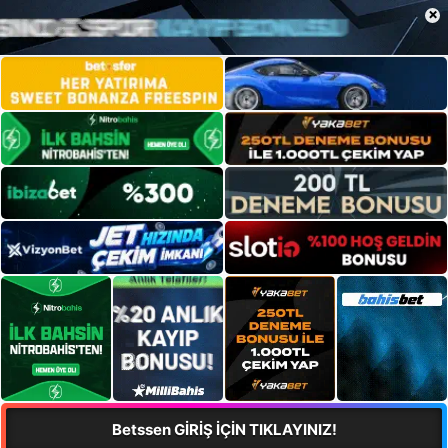
×
Betssen GİRİŞ İÇİN TIKLAYINIZ!