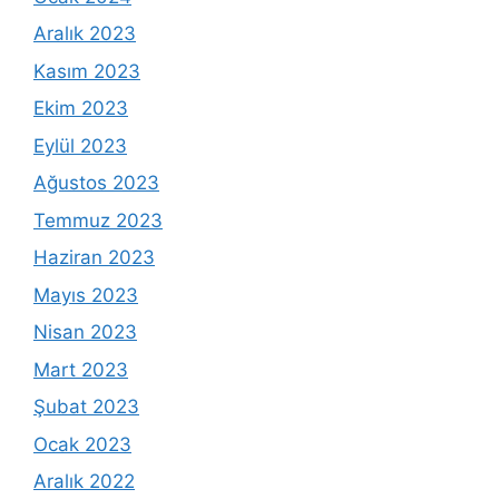
Aralık 2023
Kasım 2023
Ekim 2023
Eylül 2023
Ağustos 2023
Temmuz 2023
Haziran 2023
Mayıs 2023
Nisan 2023
Mart 2023
Şubat 2023
Ocak 2023
Aralık 2022