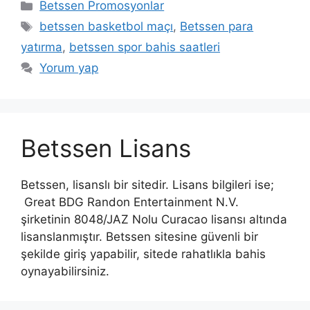
Kategoriler
Betssen Promosyonlar
Etiketler
betssen basketbol maçı
,
Betssen para
yatırma
,
betssen spor bahis saatleri
Yorum yap
Betssen Lisans
Betssen, lisanslı bir sitedir. Lisans bilgileri ise;
Great BDG Randon Entertainment N.V.
şirketinin 8048/JAZ Nolu Curacao lisansı altında
lisanslanmıştır. Betssen sitesine güvenli bir
şekilde giriş yapabilir, sitede rahatlıkla bahis
oynayabilirsiniz.