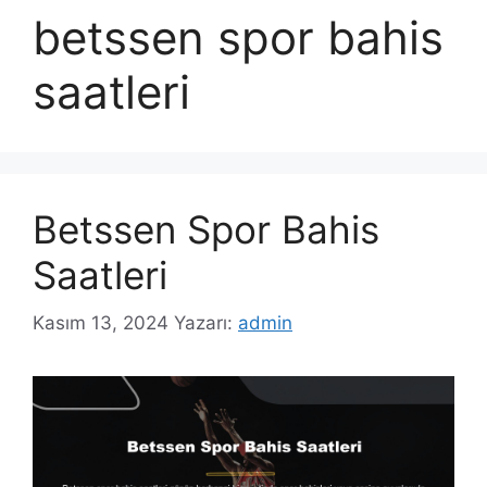
betssen spor bahis
saatleri
Betssen Spor Bahis
Saatleri
Kasım 13, 2024
Yazarı:
admin