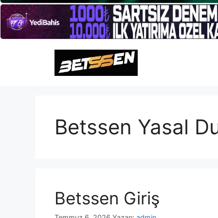
İçeriğe
atla
Betssen Yasal D
Betssen Giriş
Temmuz 6, 2026
Yazarı:
admin