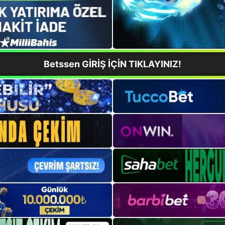
Betssen GİRİŞ İÇİN TIKLAYINIZ!